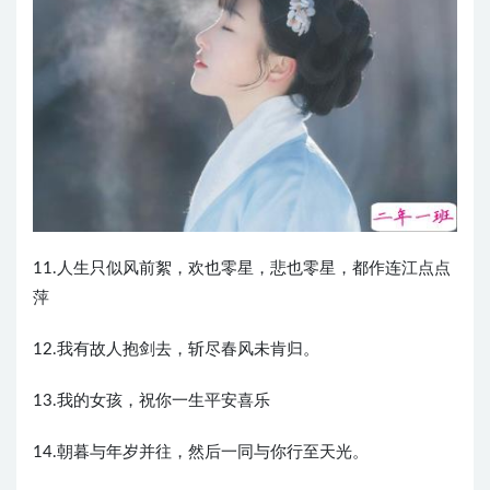
11.人生只似风前絮，欢也零星，悲也零星，都作连江点点
萍
12.我有故人抱剑去，斩尽春风未肯归。
13.我的女孩，祝你一生平安喜乐
14.朝暮与年岁并往，然后一同与你行至天光。