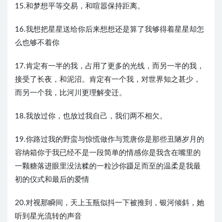
15.和梦想平等交易，和喧嚣保持距离。
16.我想把星星送给你后来想想还是算了我够得着星星却怎
么也够不着你
17.肯定有一半的我，占用了更多的光线，而另一半的我，
接受了长夜，和泥沼。肯定有一个我，对世界知之甚少，
而另一个我，比河川更理解变迁。
18.我放过你，也放过我自己，我们两不相欠。
19.你路过我的野蛮与惊慌做作与荒唐你是那些丑陋岁月的
容纳箱你于我已经不是一段简单的情感你是我含在嘴里的
一颗糖落进眼里没法糅的一粒沙你蹑足而至的温柔是我最
初的仪式和最后的爱情
20.对视那瞬间，天上玉瓶似抖一下被推到，银河倾斜，她
听到星光流转的声音