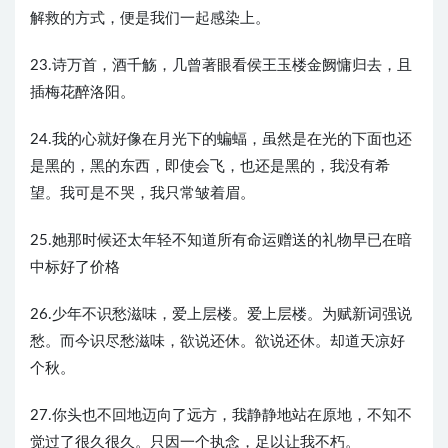
解救的方式，便是我们一起感染上。
23.诗万首，酒千觞，几曾著眼看侯王玉楼金阙慵归去，且
插梅花醉洛阳。
24.我的心就好像在月光下的蝙蝠，虽然是在光的下面也还
是黑的，黑的东西，即使会飞，也还是黑的，我没有希
望。我可是不哭，我只常皱着眉。
25.她那时候还太年轻不知道所有命运赠送的礼物早已在暗
中标好了价格
26.少年不识愁滋味，爱上层楼。爱上层楼。为赋新词强说
愁。而今识尽愁滋味，欲说还休。欲说还休。却道天凉好
个秋。
27.你头也不回地迈向了远方，我静静地站在原地，不知不
觉过了很久很久。只因一个执念，足以让我不朽。