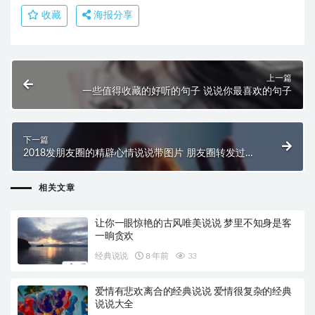
收藏
海报分享
上一篇
一些值得收藏的好听的句子 说说你最喜欢的句子
下一篇
2018发朋友圈的精辟心情说说带图片 朋友圈转发过万
的说说配图
相关文章
让你一眼惊艳的古风唯美说说 梦里不知身是客
一晌贪欢
经典说说
8 年前
33
爱情有悲欢离合的经典说说 爱情很复杂的经典
说说大全