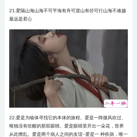
21.爱隔山海山海不可平海有舟可渡山有径可行山海不难越
最远是君心
​22.爱是为喻体寻找它的本体的旅程。爱是一阵微风吹过、
唯独没有吹醒的那双眼睛。爱是眼睛里开出一朵花，世界
从此缭乱。爱是两个病人之间的友谊–爱是一 种疾病，唯一