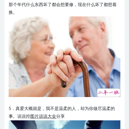
那个年代什么东西坏了都会想要修，现在什么坏了都想着
换。
5．真爱大概就是，我不是温柔的人，却为你做尽温柔的
事。说说控
图片说说大全
分享