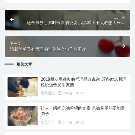
上一篇
适合孤独心累时候发的说说 我基本上不太敢想太长远
的事情
下一篇
清新简单又有哲理的唯美英文句子带图片
相关文章
2018朋友圈很火的哲理经典说说 37条励志哲理
说说适合发朋友圈
经典说说
8 年前
12
让人一瞬间充满希望的文案 充满希望的正能量
句子
唯美句子
5 年前
26