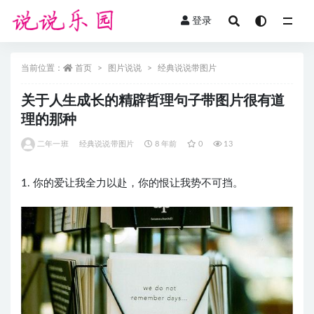
登录
全部
当前位置：
首页
图片说说
经典说说带图片
关于人生成长的精辟哲理句子带图片很有道
理的那种
二年一班
经典说说带图片
8 年前
0
13
1. 你的爱让我全力以赴，你的恨让我势不可挡。