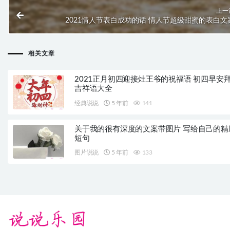
上一
2021情人节表白成功的话 情人节超级甜蜜的表白文
相关文章
2021正月初四迎接灶王爷的祝福语 初四早安
吉祥语大全
经典说说
5 年前
141
关于我的很有深度的文案带图片 写给自己的精
短句
图片说说
5 年前
133