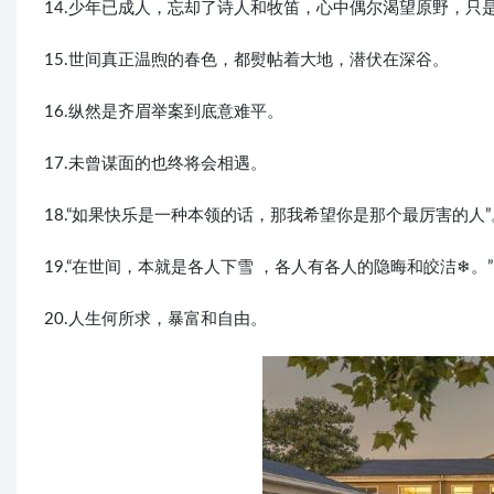
14.少年已成人，忘却了诗人和牧笛，心中偶尔渴望原野，只
15.世间真正温煦的春色，都熨帖着大地，潜伏在深谷。
16.纵然是齐眉举案到底意难平。
17.未曾谋面的也终将会相遇。
18.“如果快乐是一种本领的话，那我希望你是那个最厉害的人”
19.“在世间，本就是各人下雪 ，各人有各人的隐晦和皎洁❄
20.人生何所求，暴富和自由。