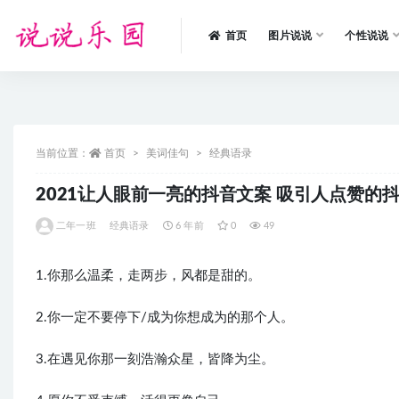
首页
图片说说
个性说说
全部
当前位置：
首页
美词佳句
经典语录
2021让人眼前一亮的抖音文案 吸引人点赞的
二年一班
经典语录
6 年前
0
49
1.你那么温柔，走两步，风都是甜的。
2.你一定不要停下/成为你想成为的那个人。
3.在遇见你那一刻浩瀚众星，皆降为尘。