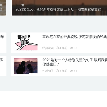
篇
下一篇
案
2021文艺又小众的新年祝福文案 正月初一朋友圈祝福文案
拜年
喜欢宅在家的经典说说 肥宅发朋友的经
经典说说
4 年前
37
辟
2021达对一个人特别失望的句子 以后我
你过生日了
伤感句子
5 年前
11