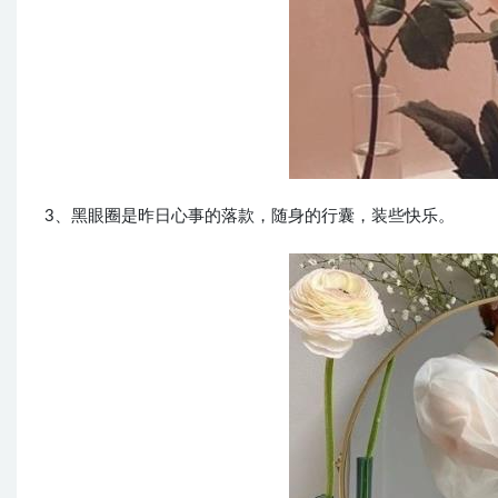
3、黑眼圈是昨日心事的落款，随身的行囊，装些快乐。