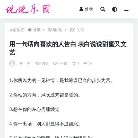
登录
全部
当前位置：
首页
美词佳句
表白的话
用一句话向喜欢的人告白 表白说说甜蜜又文
艺
二年一班
表白的话
7 年前
0
16
1.你所以为的一见钟情，是我筹谋已久的步步为营。
2.你站的方向，风吹过来都是暖的。
3.想在你的左心房睡懒觉
4.你一出场，别人都显得不过如此。