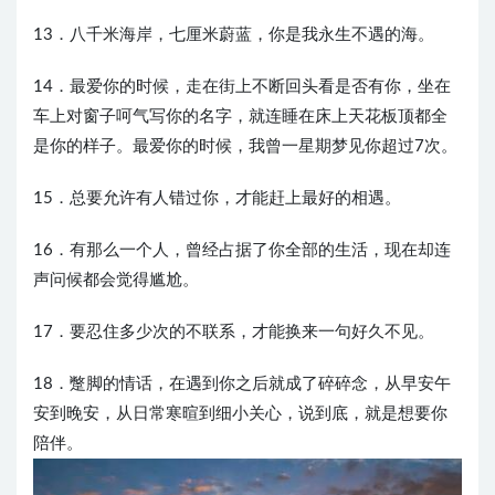
13．八千米海岸，七厘米蔚蓝，你是我永生不遇的海。
14．最爱你的时候，走在街上不断回头看是否有你，坐在
车上对窗子呵气写你的名字，就连睡在床上天花板顶都全
是你的样子。最爱你的时候，我曾一星期梦见你超过7次。
15．总要允许有人错过你，才能赶上最好的相遇。
16．有那么一个人，曾经占据了你全部的生活，现在却连
声问候都会觉得尴尬。
17．要忍住多少次的不联系，才能换来一句好久不见。
18．蹩脚的情话，在遇到你之后就成了碎碎念，从早安午
安到晚安，从日常寒暄到细小关心，说到底，就是想要你
陪伴。