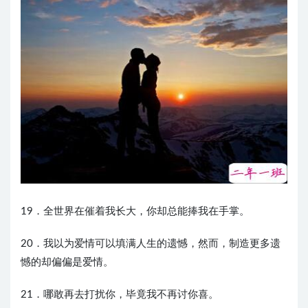
19．全世界在催着我长大，你却总能捧我在手掌。
20．我以为爱情可以填满人生的遗憾，然而，制造更多遗
憾的却偏偏是爱情。
21．哪敢再去打扰你，毕竟我不再讨你喜。