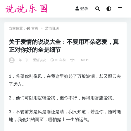
登录
全部
当前位置：
首页
爱情说说
关于爱情的说说大全：不要用耳朵恋爱，真
正对你好的全是细节
二年一班
爱情说说
10 年前
0
11
1．希望你别像风，在我这里掀起了万般波澜，却又跟云去
了远方。
2．他们可以用逻辑爱我，但你不行，你得用昏庸爱我。
3．不管前方是风是雨还是晴，我只知道，若是你，随时随
地，我会如约而至，哪怕赌上一生的运气。