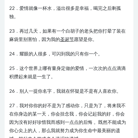
22．爱情就像一杯水，溢出很多是幸福，喝完之后剩孤
独。
23．再过几天，如果有一个白胡子的老头把你打晕了装在
麻袋里别害怕，因为我的
圣诞节
愿望是你。
24．耀眼的人很多，可闪到我的只有你一个。
25．这个世界上哪有量身定做的爱情，一次次的点点滴滴
积攒起来就是一生了。
26．别人一提你名字，我就在怀疑是不是有人喜欢你。
27．我对你你的好不是为了感动你，只是为了，将来我不
在你身边的某一天，你会挂念我，你会记起我的好，你会
因为没有好好珍惜我而感到一点点的后悔 。既然不能成为
你心尖上的人，那么我就努力成为你生命中最美丽的遗