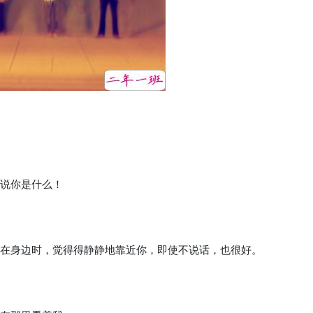
你说你是什么！
你在身边时，觉得得静静地靠近你，即使不说话，也很好。