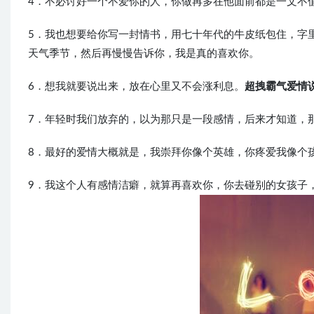
4．不必讨好一个不爱你的人，你做再多在他面前都是一文不
5．我也想要给你写一封情书，用七十年代的牛皮纸包住，字
天气季节，然后再慢慢告诉你，我是真的喜欢你。
6．想我就要说出来，放在心里又不会涨利息。
超拽霸气爱情
7．年轻时我们放弃的，以为那只是一段感情，后来才知道，
8．最好的爱情大概就是，我崇拜你像个英雄，你疼爱我像个
9．我这个人有感情洁癖，就算再喜欢你，你去碰别的女孩子