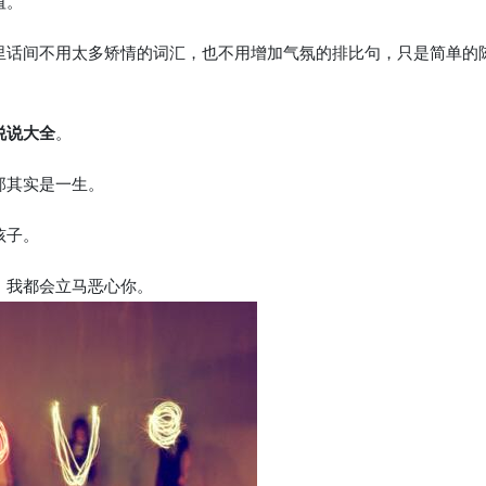
值。
里话间不用太多矫情的词汇，也不用增加气氛的排比句，只是简单的
说说大全
。
那其实是一生。
孩子。
，我都会立马恶心你。