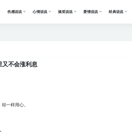
伤感说说
心情说说
搞笑说说
爱情说说
经典说说
里又不会涨利息
，却一样用心。