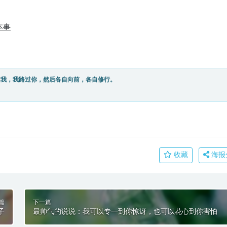
本事
过我，我路过你，然后各自向前，各自修行。
收藏
海报
篇
下一篇
子
最帅气的说说：我可以专一到你惊讶，也可以花心到你害怕