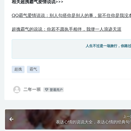
相关超拽霸气爱情说说>>>
QQ霸气爱情说说：别人勾搭你是别人的事，留不住你是我没
超拽霸气的说说：你若不愿执手相伴，我便一人浪迹天涯
人生不过是一场旅行，你路
超拽
霸气
二年一班
普通用户
上一
表达心情的说说大全，表达心情的经典句