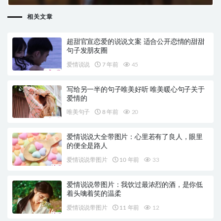
相关文章
超甜官宣恋爱的说说文案 适合公开恋情的甜甜
句子发朋友圈
爱情说说
7 年前
45
写给另一半的句子唯美好听 唯美暖心句子关于
爱情的
唯美句子
8 年前
20
爱情说说大全带图片：心里若有了良人，眼里
的便全是路人
爱情说说带图片
10 年前
33
爱情说说带图片：我饮过最浓烈的酒，是你低
着头噙着笑的温柔
爱情说说带图片
11 年前
12