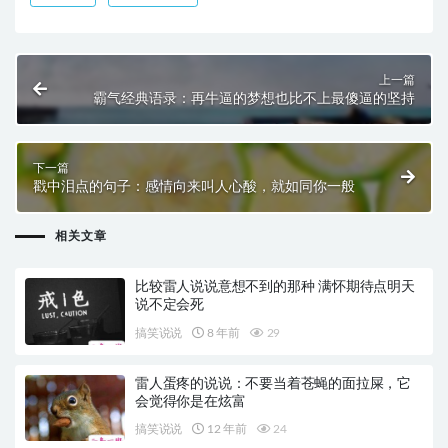
上一篇
霸气经典语录：再牛逼的梦想也比不上最傻逼的坚持
下一篇
戳中泪点的句子：感情向来叫人心酸，就如同你一般
相关文章
比较雷人说说意想不到的那种 满怀期待点明天
说不定会死
搞笑说说
8 年前
29
雷人蛋疼的说说：不要当着苍蝇的面拉屎，它
会觉得你是在炫富
搞笑说说
12 年前
24