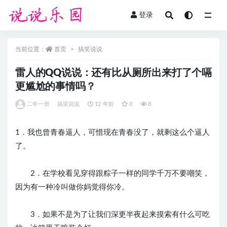
登录
全部
当前位置：
首页
搞笑说说
雷人的QQ说说：还有比从厕所出来打了个嗝
更尴尬的事情吗？
二年一班
搞笑说说
12 年前
0
8
1．我也曾青春逼人，可惜现在青春没了，就剩这么个逼人
了。
2．在学校看见穿得跟粽子一样的同学千万不要嘲笑，
因为有一种冷叫做你妈觉得你冷。
3．如果不是为了让我们深更半夜起来摸索有什么可吃