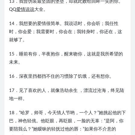
13．我曾伪装最坚固的堡垒，却就此败给回眸一笑的你。
QQ
爱情说说
大全。
14．我想要的爱情很简单。我说话时，你会听；我任性
时，你会爱；我需要时，你会在；我转身时，你还在，这
就够了。
15．睡前有你，半夜抱你，醒来吻你，这就是我所希望的
未来。
16．深夜里挡都挡不住的习惯除了饥饿，还有想你。
17．见了喜欢的人，就像浩劫余生 ，漂流过沧海，终见陆
地一样。
18．“哈罗，帅哥，今天情人节哟，一个人？”她挑起他的下
巴，神色轻佻。他眨眼，再眨眼，一脸的无辜：“是阿，你
要陪我么？”她暧昧的轻抚过他的唇：“如果你不介意的