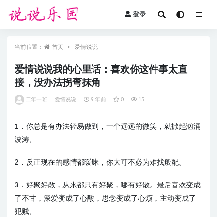
登录
全部
当前位置：
首页
爱情说说
爱情说说我的心里话：喜欢你这件事太直
接，没办法拐弯抹角
二年一班
爱情说说
9 年前
0
15
1．你总是有办法轻易做到，一个远远的微笑，就掀起汹涌
波涛。
2．反正现在的感情都暧昧，你大可不必为难找般配。
3．好聚好散，从来都只有好聚，哪有好散。最后喜欢变成
了不甘，深爱变成了心酸，思念变成了心烦，主动变成了
犯贱。