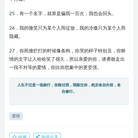
25．有一个名字，就算是骗我一百次，我也会回头。
26．我的微笑只为某个人而绽放，我的冷傲只为某个人而
隐藏。
27．你死缠烂打的时候像条狗，你哭的样子特别丑，你矫
情的文字让人哈哈笑了很久，所以亲爱的你，请勇敢走出
一段不对等的爱情，你比你想象中的更坚强。
人生不过是一场旅行，你路过我，我路过你，然后各自向前，各
自修行。
爱情
收藏
海报分享