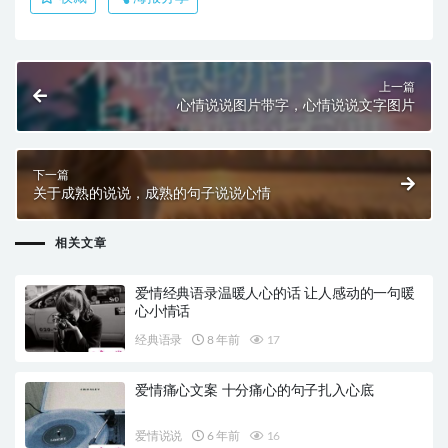
上一篇
心情说说图片带字，心情说说文字图片
下一篇
关于成熟的说说，成熟的句子说说心情
相关文章
爱情经典语录温暖人心的话 让人感动的一句暖
心小情话
经典语录
8 年前
17
爱情痛心文案 十分痛心的句子扎入心底
爱情说说
6 年前
16