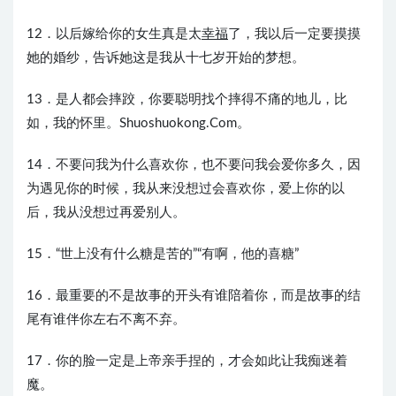
12．以后嫁给你的女生真是太
幸福
了，我以后一定要摸摸
她的婚纱，告诉她这是我从十七岁开始的梦想。
13．是人都会摔跤，你要聪明找个摔得不痛的地儿，比
如，我的怀里。Shuoshuokong.Com。
14．不要问我为什么喜欢你，也不要问我会爱你多久，因
为遇见你的时候，我从来没想过会喜欢你，爱上你的以
后，我从没想过再爱别人。
15．“世上没有什么糖是苦的”“有啊，他的喜糖”
16．最重要的不是故事的开头有谁陪着你，而是故事的结
尾有谁伴你左右不离不弃。
17．你的脸一定是上帝亲手捏的，才会如此让我痴迷着
魔。