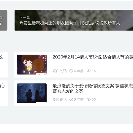
篇
下一篇
话
热爱生活积极向上的朋友圈句子 阳光励志说说致所有人
文
2020年2月14情人节说说 适合情人节的
表白的话
6 年前
16
的心
最浪漫的关于爱情微信状态文案 微信状
蓄秀恩爱的文案
爱情说说
5 年前
53