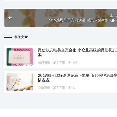
上一
2019感恩节早安问候语 感恩节感谢别人的
相关文章
微信状态唯美文案合集 小众且高级的微信状态
案
经典说说
6 年前
162
2019四月你好说说充满正能量 听起来很温暖
情说说
心情说说
7 年前
11