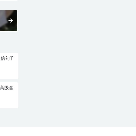
微信句子
态高级含