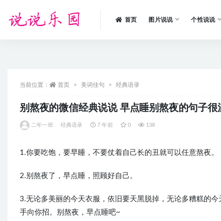
首页
图片说说
个性说说
全部
当前位置：
首页
美词佳句
经典语录
别熬夜的微信经典说说 早点睡别熬夜的句子很
二年一班
经典语录
7 年前
0
138
1.你要吃饱，要早睡，不要仗着自己长的丑就可以任意熬夜。
2.别熬夜了，早点睡，照顾好自己。
3.无论多美丽的今天衣服，依旧要天黑脱掉，无论多糟糕的
手向你招。别熬夜，早点睡吧~