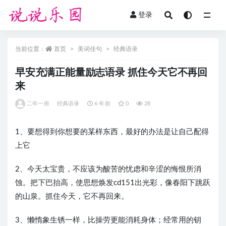
登录
全部
当前位置：
首页
美词佳句
经典语录
早安充满正能量励志语录 抓住今天它不再回
来
二年一班
经典语录
6 年前
0
28
1、要想得到你想要的某样东西，最好的办法是让自己配得
上它
2、今天太宝贵，不应该为酸苦的忧虑和辛涩的悔恨所消
蚀。把下巴抬高，使思想焕发cd151出光彩，像春阳下跳跃
的山泉。抓住今天，它不再回来。
3、懒惰象生锈一样，比操劳更能消耗身体；经常用的钥