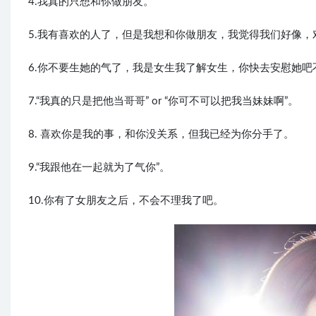
4.我真的只想和你做朋友。
5.我有喜欢的人了，但是我想和你做朋友，我觉得我们好像，
6.你不要生她的气了，我是女生我了解女生，你快去安慰她吧
7.“我真的只是把他当哥哥” or “你可不可以把我当妹妹啊”。
8. 喜欢你是我的事，和你没关系，但我已经为你分手了。
9.“我跟他在一起就为了气你”。
10.你有了女朋友之后，不会不理我了吧。