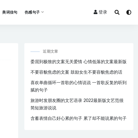
登录
美词佳句
伤感句子
近期文章
委屈到极致的文案无关爱情 心情低落的文案最新版
不要容貌焦虑的文案 鼓励女生不要容貌焦虑的话
喜欢单曲循环一首歌的心情说说 一首歌反复的听到
腻的句子
旅游时发朋友圈的文艺语录 2022最新版文艺范很
简短旅游说说
含蓄表情自己好心累的句子 累了却不能说累的句子