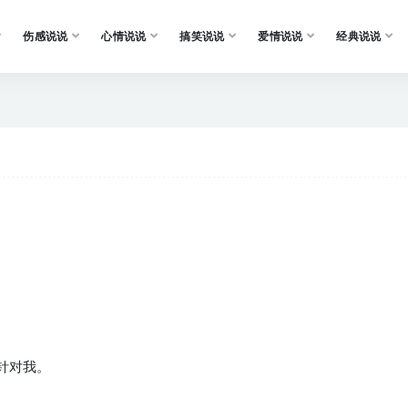
伤感说说
心情说说
搞笑说说
爱情说说
经典说说
针对我。