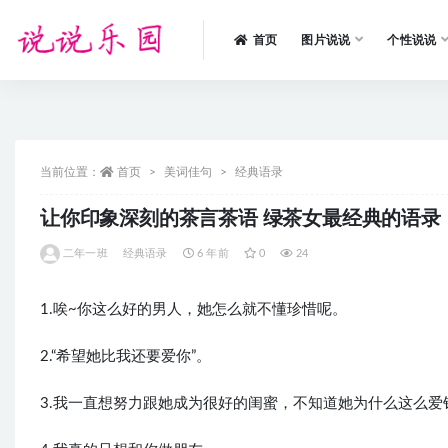
首页
图片说说
个性说说
全部
当前位置：
首页
美词佳句
经典语录
让你印象深刻的茶言茶语 绿茶女最经典的语录
二年一班
经典语录
6 年前
0
24
1.唉~你这么好的男人，她怎么就不懂珍惜呢。
2.“希望她比我还要爱你”。
3.我一直想努力跟她成为很好的闺蜜，不知道她为什么这么爱