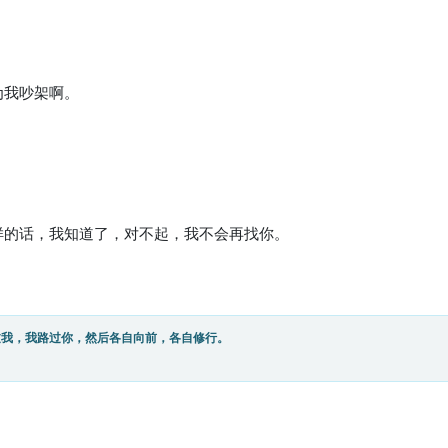
为我吵架啊。
样的话，我知道了，对不起，我不会再找你。
过我，我路过你，然后各自向前，各自修行。