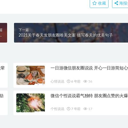
收藏
海报
篇
下一篇
唯
2021关于春天发朋友圈唯美文案 描写春天的优美句子
说
长辈
一日游微信朋友圈说说 开心一日游简短
心情说说
6 年前
56
励
微信个性说说霸气独特 朋友圈点赞的火
个性说说
7 年前
17