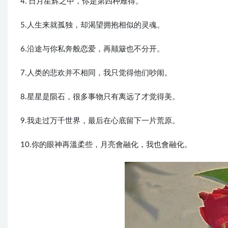
4.”日月星辉之中，你是第四种难得。”
5.人生来就孤独，却渴望拥抱相似的灵魂。
6.沿途与你私奔般恋爱，再颠簸也不分开。
7.人类的悲欢并不相同，我只觉得他们吵闹。
8.星星是陨石，很多事物只有离远了才觉得美。
9.我走过万千世界，最后在心底留下一片荒原。
10.你的眼神再溫柔些，月亮會融化，我也會融化。