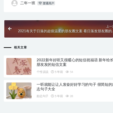
二年一班
普通用户
上一
2021有关于日落的超级温柔的朋友圈文案 看日落发朋友圈的
美说
相关文章
2022新年好听又很暖心的短信祝福语 新年给
朋友发的短信文案
个性说说
5 年前
54
一听就能让让人发奋好好学习的句子 很简短的
志句子大全
励志句子
5 年前
28