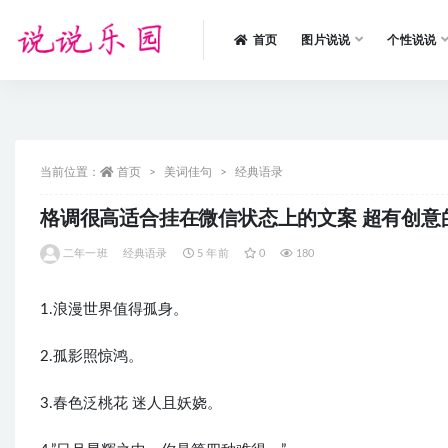
首页
图片说说
个性说说
全部
当前位置：
首页
美词佳句
经典语录
格调很高适合挂在微信状态上的文案 超有创意
二年一班
经典语录
5 年前
0
180
1.浪漫世界值得孤身。
2.孤影照惊鸿。
3.春色泛桃花 迷人且妖娆。