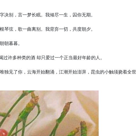
一字决别，言一梦长眠。我倾尽一生，囚你无期。
一根琴弦，歌一曲离别。我背弃一切，共度朝夕。
为朝朝暮暮。
云 喝过许多种类的酒 却只爱过一个正当最好年龄的人。
。唯独见了你，云海开始翻涌，江潮开始澎湃，昆虫的小触须挠着全