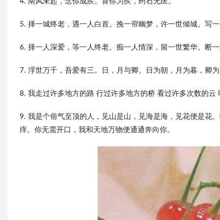
4. 南风未起，念你成疾。喜你为疾，药石无医。
5. 择一城终老，遇一人白首。挽一帘幽梦，许一世倾城。写
6. 择一人深爱，等一人终老。痴一人情深，留一世繁华。断
7. 浮世万千，吾爱有三。日，月与卿。日为朝，月为暮，卿
8. 我走过许多地方的路 行过许多地方的桥 看过许多次数的
9. 我是个俗气至顶的人，见山是山，见海是海，见花便是花
痒。你无需开口，我和天地万物便通通奔向你。