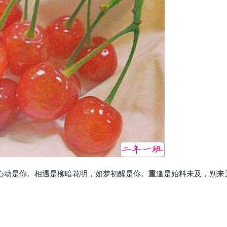
然心动是你。相遇是柳暗花明，如梦初醒是你。重逢是始料未及，别来