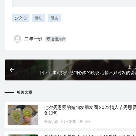
少女心
情话
甜蜜
二年一班
普通用户
上一
回忆往事时突然感到心酸的说说 心情不好时发的说
相关文章
七夕秀恩爱的短句发朋友圈 2022情人节秀恩
备短句
爱情说说
4 年前
124