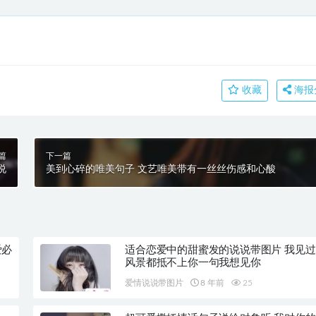
收藏
海报
篇
下一篇
说
美到心碎的唯美句子 文艺唯美带有一丝丝伤感和心酸
爱必
适合恋爱中的甜蜜发的说说带图片 我见
风景都抵不上你一句我想见你
爱情说说带图片
8 年前
25