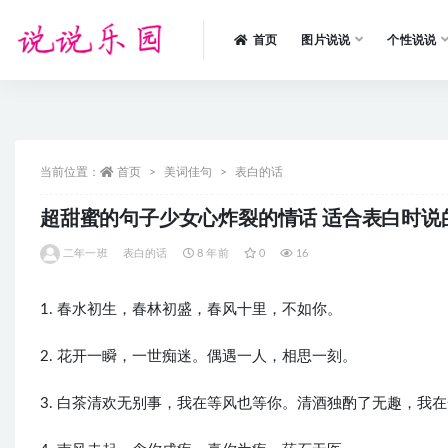
首页
图片说说
个性说说
全部
当前位置：
首页
美词佳句
表白的话
超甜蜜的句子少女心炸裂的情话 适合表白时说
二年一班
表白的话
8 年前
0
16
1. 春水初生，春林初盛，春风十里，不如你。
2. 花开一瞬，一世痴迷。偶遇一人，相思一刻。
3. 白茶清欢无别事，我在等风也等你。清酒独酌了无趣，我