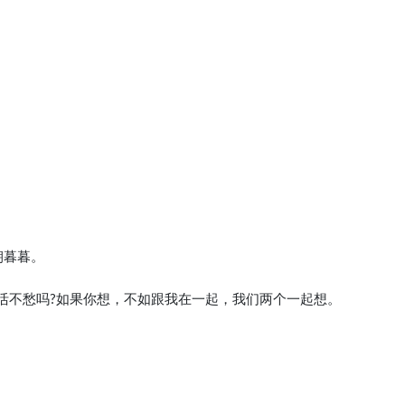
朝暮暮。
生活不愁吗?如果你想，不如跟我在一起，我们两个一起想。