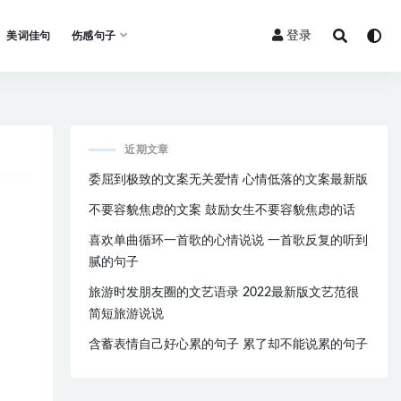
登录
美词佳句
伤感句子
近期文章
委屈到极致的文案无关爱情 心情低落的文案最新版
不要容貌焦虑的文案 鼓励女生不要容貌焦虑的话
喜欢单曲循环一首歌的心情说说 一首歌反复的听到
腻的句子
旅游时发朋友圈的文艺语录 2022最新版文艺范很
简短旅游说说
含蓄表情自己好心累的句子 累了却不能说累的句子