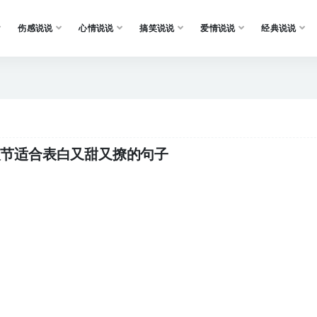
伤感说说
心情说说
搞笑说说
爱情说说
经典说说
人节适合表白又甜又撩的句子