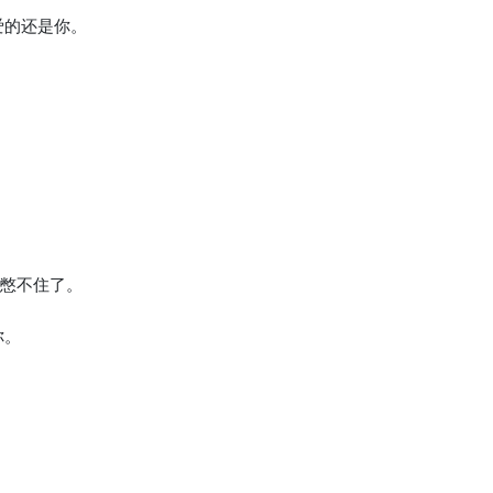
爱的还是你。
我憋不住了。
你。