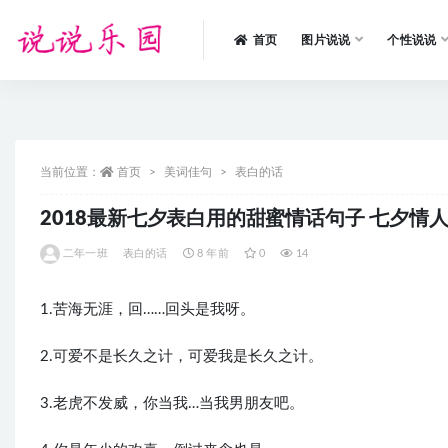
首页
图片说说
个性说说
全部
当前位置：
首页
美词佳句
表白的话
2018最新七夕表白用的甜蜜情话句子 七夕情
二年一班
表白的话
8 年前
0
14
1.苦海无涯，回……回头是我呀。
2.可爱不是长久之计，可爱我是长久之计。
3.老虎不发威，你当我…当我男朋友吧。