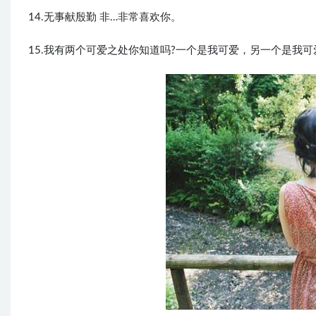
14.无事献殷勤 非…非常喜欢你。
15.我有两个可爱之处你知道吗?一个是我可爱，另一个是我可