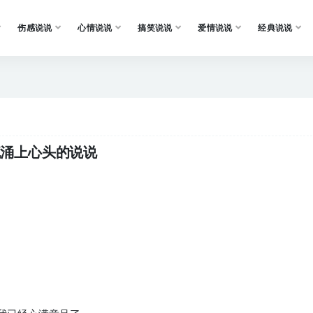
伤感说说
心情说说
搞笑说说
爱情说说
经典说说
流涌上心头的说说