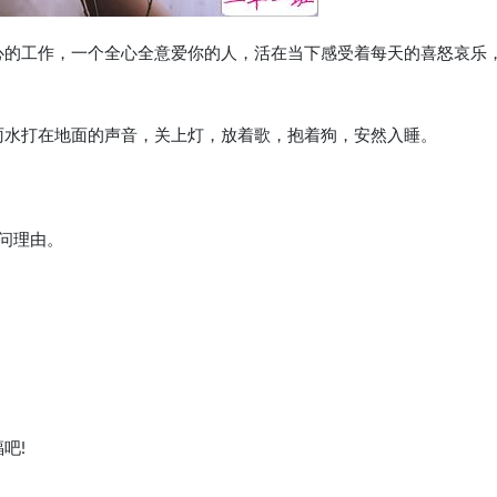
称心的工作，一个全心全意爱你的人，活在当下感受着每天的喜怒哀乐
听雨水打在地面的声音，关上灯，放着歌，抱着狗，安然入睡。
不问理由。
吧!