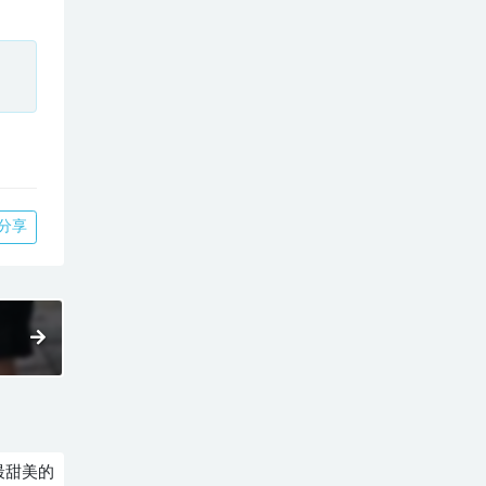
分享
最甜美的