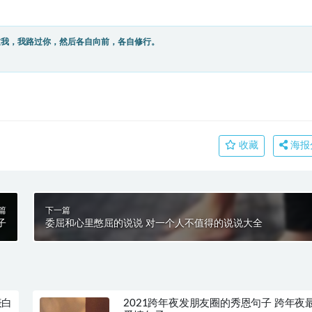
过我，我路过你，然后各自向前，各自修行。
收藏
海报
篇
下一篇
子
委屈和心里憋屈的说说 对一个人不值得的说说大全
表白
2021跨年夜发朋友圈的秀恩句子 跨年夜