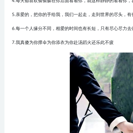
4.每天都喜欢偷偷躲在你后面看着你，就这样静静的看着你，
5.亲爱的，把你的手给我，我们一起走，走到世界的尽头，有
6.每一个人缘分不同，相爱的时间也有长短，只有尽心尽力
7.我真傻为你撑伞为你添衣为你赴汤蹈火还乐此不疲