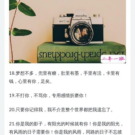
18.梦想不多，兜里有糖，肚里有墨，手里有活，卡里有
钱，心里有你，足矣。
19.不打你，不骂你，专用感情折磨你！
20.只要你记得我，我不介意整个世界都把我遗忘了。
21.你是我的影子，有阳光的时候就有你！你是我的阳光，
有风雨的日子需要你！你是我的风雨，同路的日子不忘彼