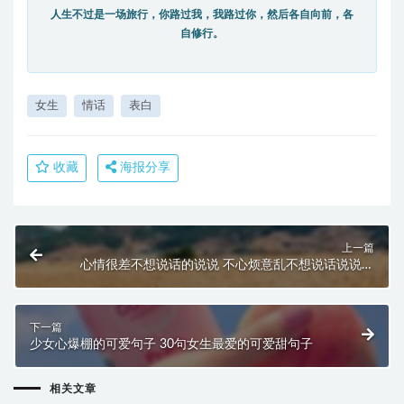
人生不过是一场旅行，你路过我，我路过你，然后各自向前，各
自修行。
女生
情话
表白
收藏
海报分享
上一篇
心情很差不想说话的说说 不心烦意乱不想说话说说精
选
下一篇
少女心爆棚的可爱句子 30句女生最爱的可爱甜句子
相关文章