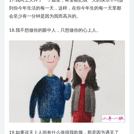
17.我向上天许了一个愿望，希望能把我一天的快乐平均放
到你今年生活的每一天，这样，在你今年生的每一天里都
会至少有一分钟是因为我而高兴的。
18.我不想做你的眼中人，只想做你的心上人。
19.如果说天上人间有什么值得我歌颂，那是因为遇见了