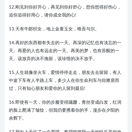
12.刚见到你好开心，再见到你好舒心，想你想得好伤心，
追你追得好用心，请你成全我的心!
13.天有牛郞织女，地上金童玉女，唯吾与尔。
14.再好的东西都有失去的一天。再深的记忆也有淡忘的一
天。再爱的人也有远走的一天。再美的梦，也有苏醒的一
天。该放弃的决不挽留，该珍惜的决不放手。
15.人生就像坐火车，爱情停停走走，朋友去去留留，有人
中途下车有人半路上车，多少人在你生命列车与你擦肩而
过，只有知心朋友和爱你的人留到最后!
16.即使有一天，你的步履变得蹒跚，青丝变成白发，红润
的脸上爬满了皱纹，但我仍要携着你的手，漫步在夕阳的
余辉下。