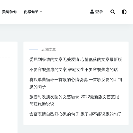
登录
美词佳句
伤感句子
近期文章
委屈到极致的文案无关爱情 心情低落的文案最新版
不要容貌焦虑的文案 鼓励女生不要容貌焦虑的话
喜欢单曲循环一首歌的心情说说 一首歌反复的听到
腻的句子
旅游时发朋友圈的文艺语录 2022最新版文艺范很
简短旅游说说
含蓄表情自己好心累的句子 累了却不能说累的句子