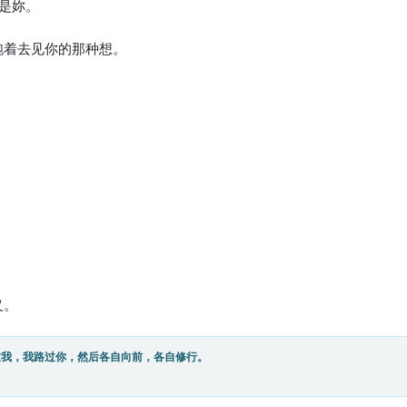
的是妳。
跑着去见你的那种想。
.
义。
过我，我路过你，然后各自向前，各自修行。