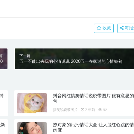
收藏
海报
篇
下一篇
0
五一不能出去玩的心情说说 2020五一在家过的心情短句
钟
抖音网红搞笑情话说说带图片 很有意思
句
搞笑说说带图片
7 年前
52
最新
撩对象的污污情话大全 让人脸红心跳的
肉麻