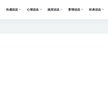
伤感说说
心情说说
搞笑说说
爱情说说
经典说说
。