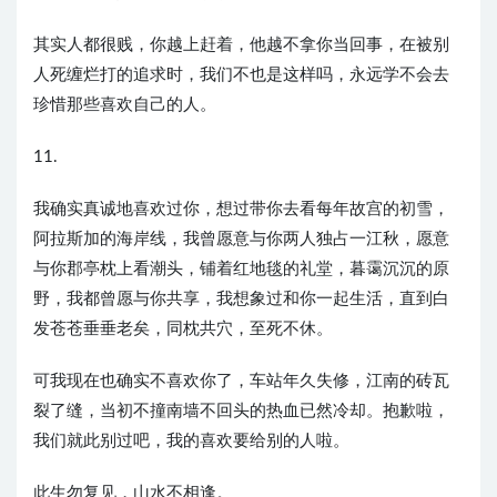
其实人都很贱，你越上赶着，他越不拿你当回事，在被别
人死缠烂打的追求时，我们不也是这样吗，永远学不会去
珍惜那些喜欢自己的人。
11.
我确实真诚地喜欢过你，想过带你去看每年故宫的初雪，
阿拉斯加的海岸线，我曾愿意与你两人独占一江秋，愿意
与你郡亭枕上看潮头，铺着红地毯的礼堂，暮霭沉沉的原
野，我都曾愿与你共享，我想象过和你一起生活，直到白
发苍苍垂垂老矣，同枕共穴，至死不休。
可我现在也确实不喜欢你了，车站年久失修，江南的砖瓦
裂了缝，当初不撞南墙不回头的热血已然冷却。抱歉啦，
我们就此别过吧，我的喜欢要给别的人啦。
此生勿复见，山水不相逢。