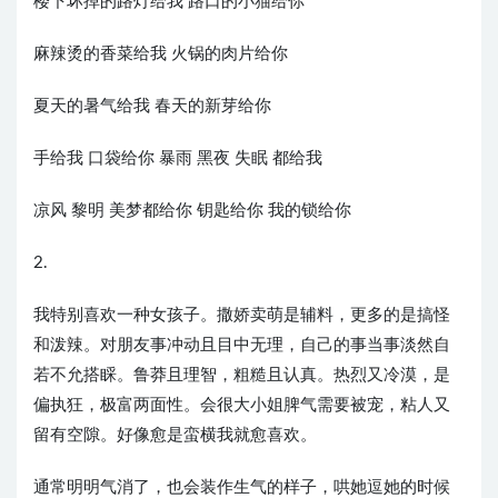
楼下坏掉的路灯给我 路口的小猫给你
麻辣烫的香菜给我 火锅的肉片给你
夏天的暑气给我 春天的新芽给你
手给我 口袋给你 暴雨 黑夜 失眠 都给我
凉风 黎明 美梦都给你 钥匙给你 我的锁给你
2.
我特别喜欢一种女孩子。撒娇卖萌是辅料，更多的是搞怪
和泼辣。对朋友事冲动且目中无理，自己的事当事淡然自
若不允搭睬。鲁莽且理智，粗糙且认真。热烈又冷漠，是
偏执狂，极富两面性。会很大小姐脾气需要被宠，粘人又
留有空隙。好像愈是蛮横我就愈喜欢。
通常明明气消了，也会装作生气的样子，哄她逗她的时候