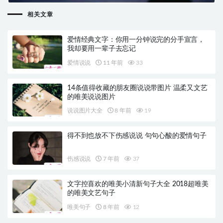
相关文章
爱情经典文字：你用一分钟说完的分手宣言，
我却要用一辈子去忘记
爱情说说
11 年前
33
14条值得收藏的朋友圈说说带图片 温柔又文艺
的唯美说说图片
说说图片大全
8 年前
19
得不到也放不下伤感说说 句句心酸的爱情句子
伤感说说
7 年前
37
文字控喜欢的唯美小清新句子大全 2018超唯美
的唯美文艺句子
唯美句子
8 年前
12