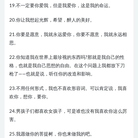
19.不一定要你爱我，但是我爱你，这是我的命运。
20.你让我想起光辉，希望，醉人的美好。
21.你要是愿意，我就永远爱你，你要不愿意，我就永远相
思。
22.你知道我在世界上最珍视的东西吗?那就是我自己的性
格，也就是我自己思想的自由。在这个问题上我都放下刀
枪了——也就是说，听任你的改造和影响。
23.不用任何形式，我也不喜欢形容词。可以肯定说，我喜
欢你，想你，要你。
24.男孩子们都喜欢女孩子，可是谁也没有我喜欢你这么厉
害。
25.我愿做你的菩提树，你也来做我的吧。