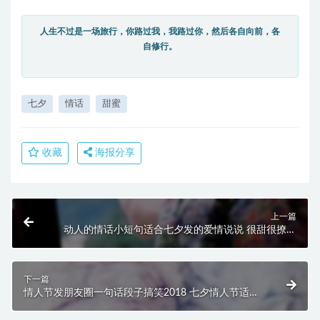
人生不过是一场旅行，你路过我，我路过你，然后各自向前，各
自修行。
七夕
情话
甜蜜
收藏
海报分享
上一篇
动人的情话小短句适合七夕发的爱情说说 很甜很撩的
七夕情人节爱情说说精选
下一篇
情人节发朋友圈一句话段子搞笑2018 七夕情人节适合
发朋友圈的段孑