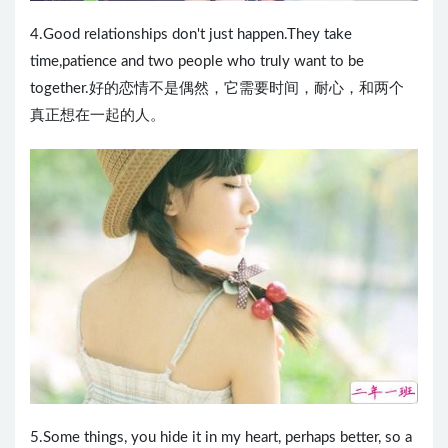
4.Good relationships don't just happen.They take
time,patience and two people who truly want to be
together.好的恋情不是偶然，它需要时间，耐心，和两个
真正想在一起的人。
5.Some things, you hide it in my heart, perhaps better, so a