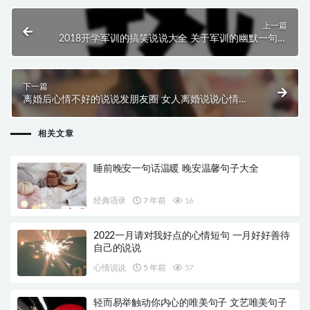
上一篇
2018开学军训的搞笑说说大全 关于军训的幽默一句话
经典说说
下一篇
离婚后心情不好的说说发朋友圈 女人离婚说说心情短
语伤感
相关文章
睡前晚安一句话温暖 晚安温馨句子大全
经典语录
7 年前
16
2022一月请对我好点的心情短句 一月好好善待
自己的说说
心情说说
5 年前
57
轻而易举触动你内心的唯美句子 文艺唯美句子