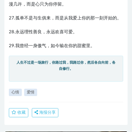
漫几许，而是心只为你停留。
27.孤单不是与生俱来，而是从我爱上你的那一刻开始的。
28.永远理性善良，永远欢喜可爱。
29.我曾经一身傲气，如今输在你的甜蜜里。
人生不过是一场旅行，你路过我，我路过你，然后各自向前，各
自修行。
心情
爱情
收藏
海报分享