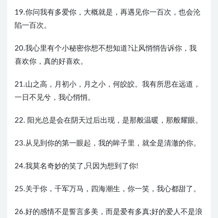
19.你问我有多爱你，大概就是，再遇见你一百次，也会沦
陷一百次。
20.我心里有个小秘密你想不想知道?让风悄悄告诉你，我
喜欢你，真的好喜欢。
21.山之高，月初小，月之小，何皎皎。我有所思在远道，
一日不见兮，我心悄悄。
22. 阳光总是会在阴天过后出现，是那般温暖，那般耀眼。
23.从见到你的第一眼起，我的眸子里，就全是清澈的你。
24.我莫名奇妙的笑了,只因为想到了你!
25.关于你，千军万马，四海潮生，你一笑，我心都甜了。
26.好的感情不是誓言多美，而是爱有多真;好的爱人不是浪