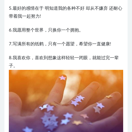
5.最好的感情在于 明知道我的各种不好 却从不嫌弃 还耐心
带着我一起努力!
6.我愿用整个世界，只换你一个拥抱。
7.写满所有的纸鹤，只有一个愿望，希望你一直健康!
8.我喜欢你，喜欢到想象这样轻轻一闭眼，就能过完一辈
子。