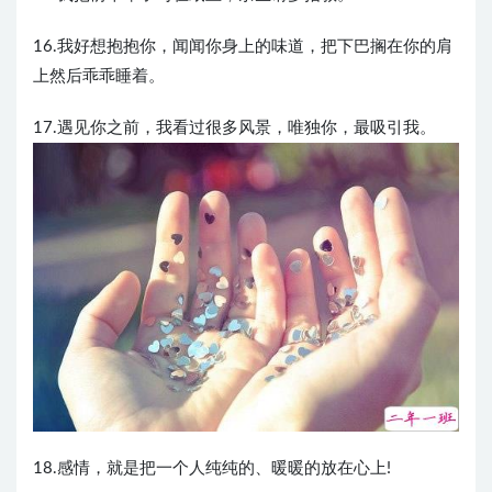
16.我好想抱抱你，闻闻你身上的味道，把下巴搁在你的肩
上然后乖乖睡着。
17.遇见你之前，我看过很多风景，唯独你，最吸引我。
18.感情，就是把一个人纯纯的、暖暖的放在心上!