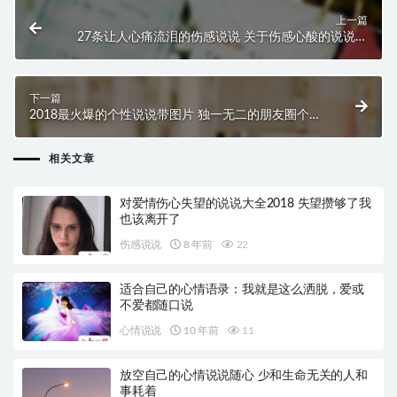
上一篇
27条让人心痛流泪的伤感说说 关于伤感心酸的说说大
全
下一篇
2018最火爆的个性说说带图片 独一无二的朋友圈个性
说说配图
相关文章
对爱情伤心失望的说说大全2018 失望攒够了我
也该离开了
伤感说说
8 年前
22
适合自己的心情语录：我就是这么洒脱，爱或
不爱都随口说
心情说说
10 年前
11
放空自己的心情说说随心 少和生命无关的人和
事耗着