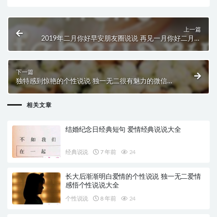
上一篇
2019年二月你好早安朋友圈说说 再见一月你好二月唯
美说说配图
下一篇
独特感到惊艳的个性说说 独一无二很有魅力的微信说
说
相关文章
结婚纪念日经典短句 爱情经典说说大全
经典说说
7 年前
24
长大后渐渐明白爱情的个性说说 独一无二爱情
感悟个性说说大全
个性说说
8 年前
24