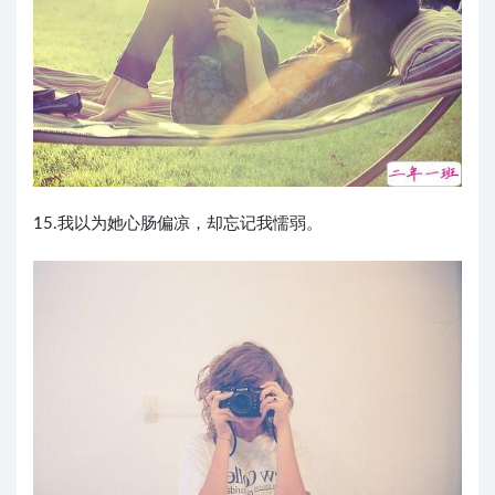
15.我以为她心肠偏凉，却忘记我懦弱。