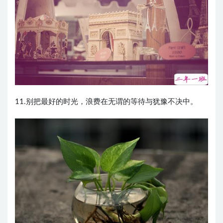
11.别把最好的时光，浪费在无谓的等待与犹豫不决中。