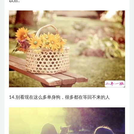
以后。
14.别看现在这么多单身狗，很多都在等回不来的人