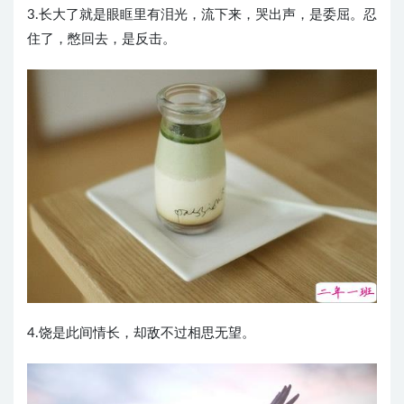
3.长大了就是眼眶里有泪光，流下来，哭出声，是委屈。忍
住了，憋回去，是反击。
4.饶是此间情长，却敌不过相思无望。