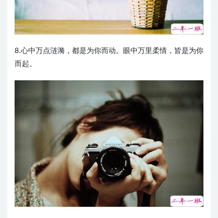
8.心中万点涟漪，都是为你而动。眼中万里柔情，皆是为你
而起。 ​​​​