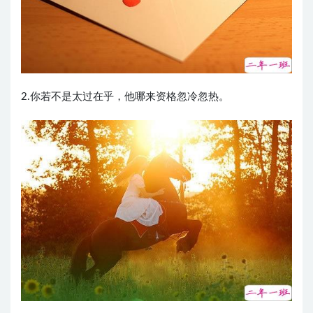
2.你若不是太过在乎，他哪来资格忽冷忽热。