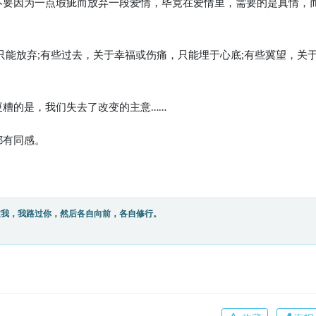
。不要因为一点瑕疵而放弃一段爱情，毕竟在爱情里，需要的是真情，
便只能放弃;有些过去，关于幸福或伤痛，只能埋于心底;有些冀望，关
更糟的是，我们失去了改变的主意……
都有同感。
过我，我路过你，然后各自向前，各自修行。