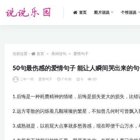
首页
图片说说
个性说说
全部
当前位置：
首页
美词佳句
爱情句子
50句最伤感的爱情句子 能让人瞬间哭出来的句
二年一班
爱情句子
7 年前
0
20
1.后悔是一种耗费精神的情绪，后悔是损失更大的损失，比
2.远方零散的闪烁着几颗璀璨的繁星，不知曾几何时可曾飘入
3.成熟就是，以前屁大点事就多愁善感，现在即便千山万水