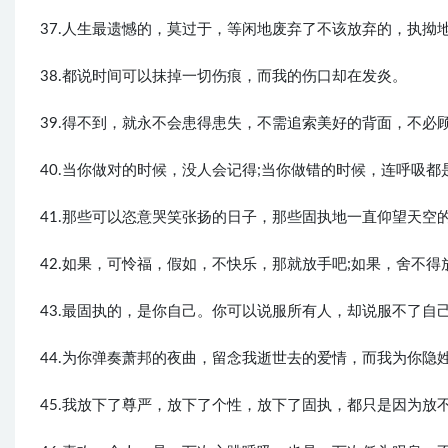
37.人生最遗憾的，莫过于，等闲地废弃了不该放弃的，执拗
38.都说时间可以抹掉一切伤痕，而我的伤口却在发炎。
39.得不到，就永不会患得患失，不需追索美好的背面，不必
40.当你做对的时候，没人会记得;当你做错的时候，连呼吸都
41.那些可以恣意哭笑张扬的日子，那些固执地一直仰望天空
42.如果，可怜福，假如，不快乐，那就放手吧;如果，舍不
43.最固执的，是你自己。你可以说服所有人，却说服不了自
44.为你弹奏萧邦的夜曲，留念我逝世去的爱情，而我为你隐
45.我放下了尊严，放下了个性，放下了固执，都只是因为放