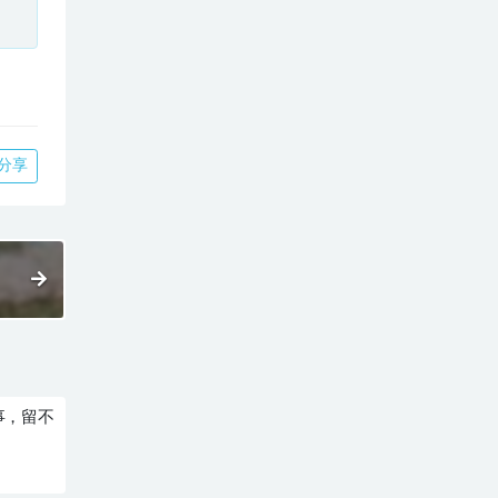
分享
事，留不