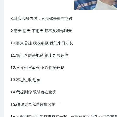
8.其实我努力过，只是你未曾在意过
9.晴天 阴天 下雨天 都不及和你聊天
10.寒来暑往 秋收冬藏 我们来日方长
11.第十八层是地狱 第十九层是你
12.只许州官放火 不许你离开我
13.不思进取 思你
14.我提到你 眼睛都在发亮
15.想你大赛我总是排名第一
16.不管到最后我们有没有在一起，你早已成为我生命中最重