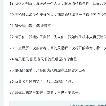
19.我这才明白，真正爱一个人后，眼角眉梢都是你，四面八
20.无论碰见多少个美好的人，我都始终愿意一意孤行等待和
21.所爱隔山海 山海皆可平
22.有了你，我迷失了自我。失去你，我如许生机本人再度迷
23.一生经历一次的青春，目的只是听一次花开的声音，看一
24.晴天雨天 皆是老天爷的恩赐 还有你也是
25.倔强的在乎，只是因为想将迩霸道的占为己有
26.我莫名奇妙的笑了，只正因想到了你。
27.请你从我梦里出去，或者，再也不要离开。