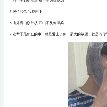
4.前半生到处流浪 后半生为你煲汤
5.段位和你 我都想上
6.山外青山楼外楼 江山不及你温柔
7.这辈子最疯狂的事，就是爱上了你，最大的希望，就是有你