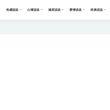
伤感说说
心情说说
搞笑说说
爱情说说
经典说说