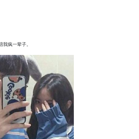
陪我疯一辈子。