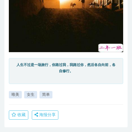
人生不过是一场旅行，你路过我，我路过你，然后各自向前，各
自修行。
唯美
女生
简单
收藏
海报分享