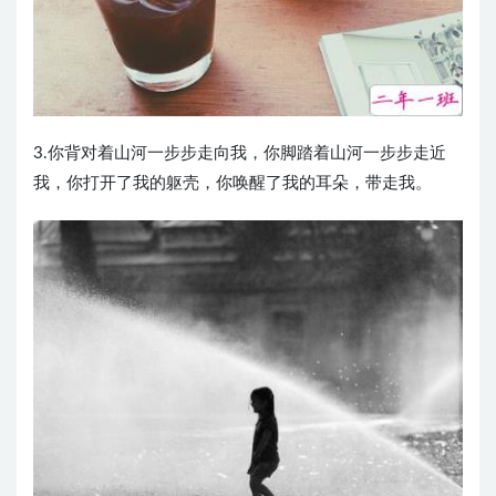
3.你背对着山河一步步走向我，你脚踏着山河一步步走近
我，你打开了我的躯壳，你唤醒了我的耳朵，带走我。