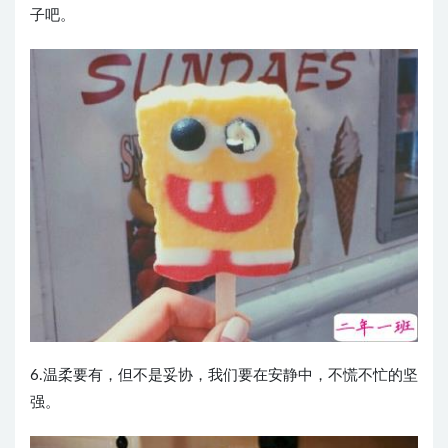
子吧。
6.温柔要有，但不是妥协，我们要在安静中，不慌不忙的坚
强。