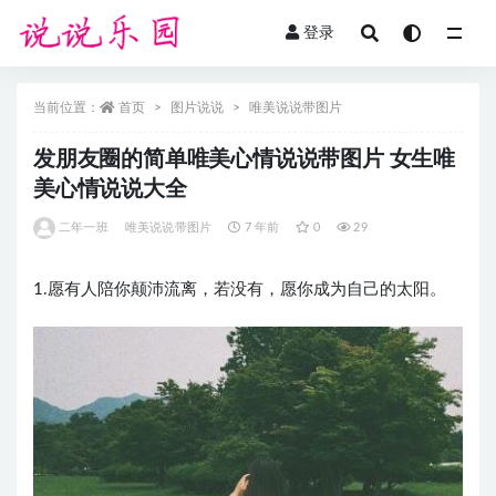
登录
全部
当前位置：
首页
图片说说
唯美说说带图片
发朋友圈的简单唯美心情说说带图片 女生唯
美心情说说大全
二年一班
唯美说说带图片
7 年前
0
29
1.愿有人陪你颠沛流离，若没有，愿你成为自己的太阳。