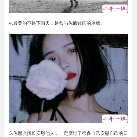
4.最美的不是下雨天，是曾与你躲过雨的屋檐。
5.你那么擅长安慰他人，一定度过了很多自己安慰自己的日