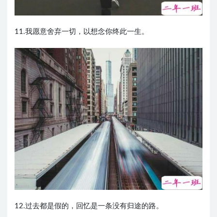
11.我愿意舍弃一切，以想念你终此一生。
12.过去都是假的，回忆是一条没有归途的路。