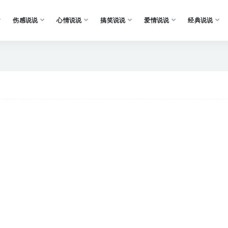
伤感说说
心情说说
搞笑说说
爱情说说
经典说说