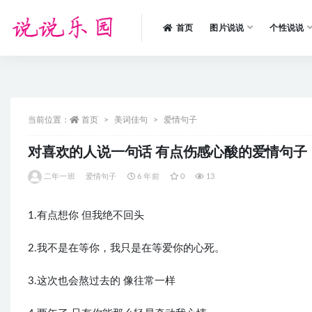
首页
图片说说
个性说说
全部
当前位置：
首页
美词佳句
爱情句子
对喜欢的人说一句话 有点伤感心酸的爱情句子
二年一班
爱情句子
6 年前
0
13
1.有点想你 但我绝不回头
2.我不是在等你，我只是在等爱你的心死。
3.这次也会熬过去的 像往常一样