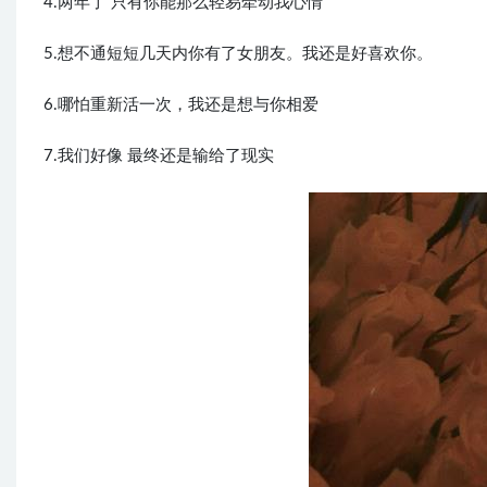
4.两年了 只有你能那么轻易牵动我心情
5.想不通短短几天内你有了女朋友。我还是好喜欢你。
6.哪怕重新活一次，我还是想与你相爱
7.我们好像 最终还是输给了现实