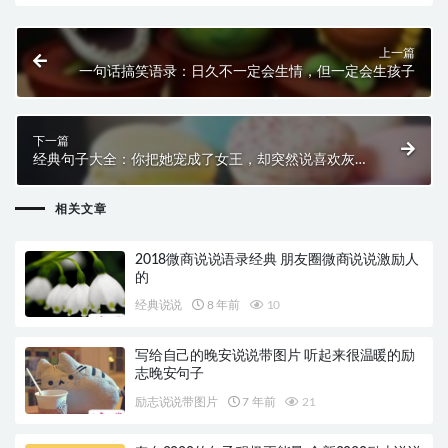
上一篇
一句话搞笑语录：日久不一定会生情，但一定会生孩子
下一篇
经典句子大全：你把她宠成了女王，却突然说喜欢灰姑
娘
相关文章
2018微商说说语录经典 朋友圈微商说说激励人
的
经典说说
8 年前
10
写给自己的晚安说说带图片 听起来很温暖的励
志晚安句子
励志说说带图片
7 年前
21