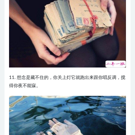
11. 想念是藏不住的，你关上灯它就跑出来跟你唱反调，搅
得你夜不能寐。