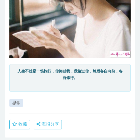
人生不过是一场旅行，你路过我，我路过你，然后各自向前，各
自修行。
思念
收藏
海报分享