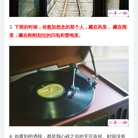
3.
下雨的时候，你愈加想念的那个人，藏在风里， 藏在雨
里，藏在刚刚划过的闪电和雷鸣里。
4. 你看到的洒脱，都是我心碎之后的无可奈何。时间没有