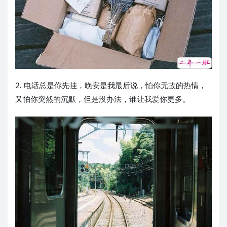
2. 电话总是你先挂，晚安是我最后说，怕你无故的热情，
又怕你突然的沉默，但是没办法，谁让我爱你更多。