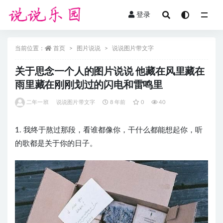
登录
全部
当前位置：
首页
图片说说
说说图片带文字
关于思念一个人的图片说说 他藏在风里藏在
雨里藏在刚刚划过的闪电和雷鸣里
二年一班
说说图片带文字
8 年前
0
40
1. 我终于熬过那段，看谁都像你，干什么都能想起你，听
的歌都是关于你的日子。