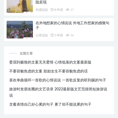
隐若现
伤感说说
8 年前
17
在外地想家的心情说说 外地工作想家的感慨句
子
心情说说
5 年前
56
近期文章
委屈到极致的文案无关爱情 心情低落的文案最新版
不要容貌焦虑的文案 鼓励女生不要容貌焦虑的话
喜欢单曲循环一首歌的心情说说 一首歌反复的听到腻的句子
旅游时发朋友圈的文艺语录 2022最新版文艺范很简短旅游说
说
含蓄表情自己好心累的句子 累了却不能说累的句子