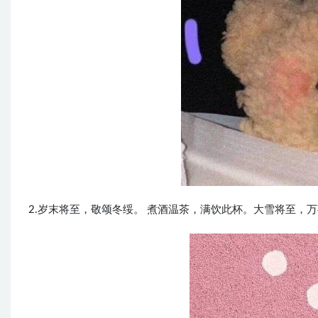
2.岁末将至，敬颂冬绥。 煮酒温茶，满饮此杯。大雪将至，