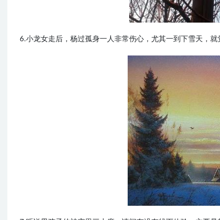
6.小龙女走后，杨过孤身一人非常伤心，尤其一到下雪天，