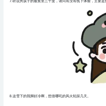
7.听说男孩子的被窝里三十度，请问有没有线下体验，主要是
8.这雪下的我脚好冷啊，想借哪吒的风火轮踩几天。