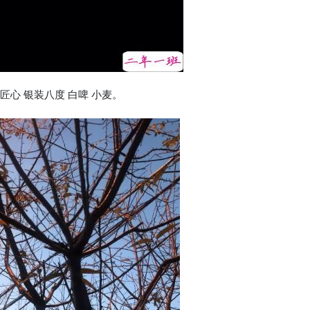
匠心 银装八度 白啤 小麦。