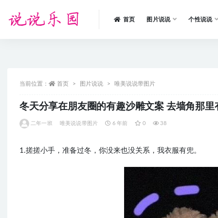
首页
图片说说
个性说说
全部
当前位置：
首页
图片说说
唯美说说带图片
冬天分享在朋友圈的有趣沙雕文案 去墙角那里
二年一班
唯美说说带图片
6 年前
0
38
1.搓搓小手，准备过冬，你没来也没关系，我衣服有兜。