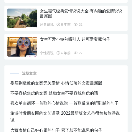
女生霸气经典爱情说说大全 有内涵的爱情说说
最新版
经典说说
8 年前
32
女生可爱小短句吸引人 超可爱宝藏句子
个性说说
6 年前
22
近期文章
委屈到极致的文案无关爱情 心情低落的文案最新版
不要容貌焦虑的文案 鼓励女生不要容貌焦虑的话
喜欢单曲循环一首歌的心情说说 一首歌反复的听到腻的句子
旅游时发朋友圈的文艺语录 2022最新版文艺范很简短旅游说
说
含蓄表情自己好心累的句子 累了却不能说累的句子