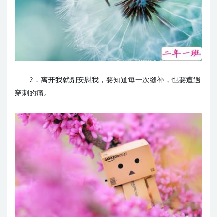
2．离开我就别安慰我，要知道每一次缝补，也要遭遇
穿刺的痛。