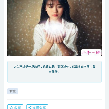
人生不过是一场旅行，你路过我，我路过你，然后各自向前，各
自修行。
女生
收藏
海报分享