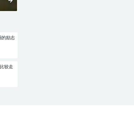
圈的励志
志比较走