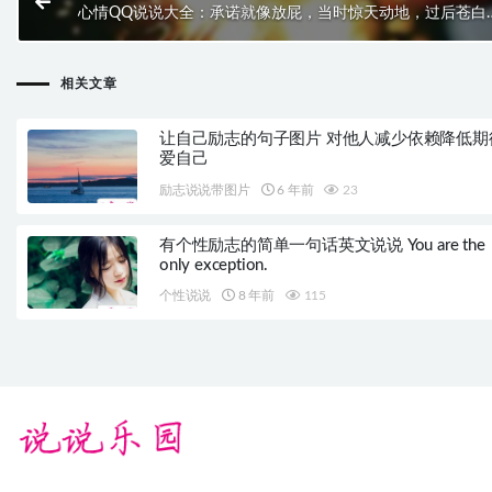
心情QQ说说大全：承诺就像放屁，当时惊天动地，过后苍白
相关文章
让自己励志的句子图片 对他人减少依赖降低期
爱自己
励志说说带图片
6 年前
23
有个性励志的简单一句话英文说说 You are the
only exception.
个性说说
8 年前
115