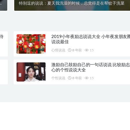
无
特别逗的说说：夏天我洗澡的时候，总觉得是在帮蚊子洗菜
力
待
2019小年夜励志说说大全 小年夜发朋友
说说最佳
心情说说
8 年前
15
激励自己鼓励自己的一句话说说 比较励
心的个性说说大全
个性说说
8 年前
15