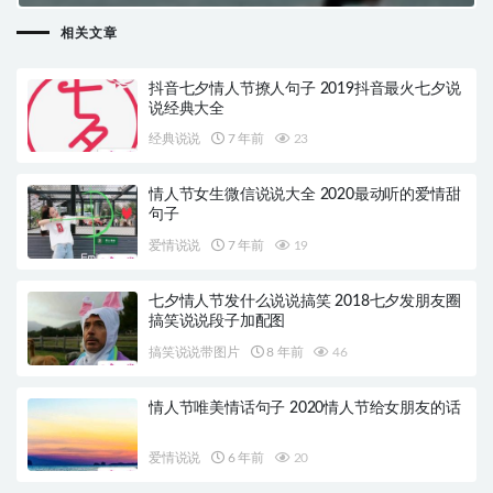
相关文章
抖音七夕情人节撩人句子 2019抖音最火七夕说
说经典大全
经典说说
7 年前
23
情人节女生微信说说大全 2020最动听的爱情甜
句子
爱情说说
7 年前
19
七夕情人节发什么说说搞笑 2018七夕发朋友圈
搞笑说说段子加配图
搞笑说说带图片
8 年前
46
情人节唯美情话句子 2020情人节给女朋友的话
爱情说说
6 年前
20