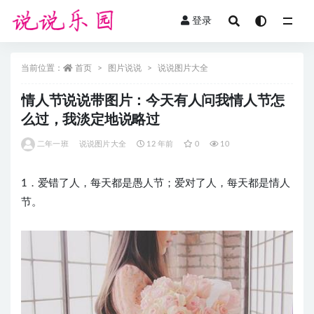
登录
全部
当前位置：
首页
图片说说
说说图片大全
情人节说说带图片：今天有人问我情人节怎
么过，我淡定地说略过
二年一班
说说图片大全
12 年前
0
10
1．爱错了人，每天都是愚人节；爱对了人，每天都是情人
节。