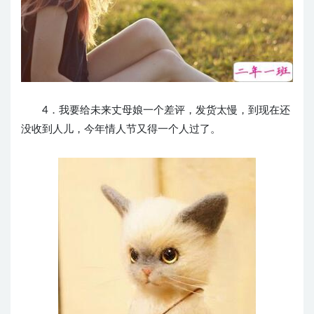
4．我要给未来丈母娘一个差评，发货太慢，到现在还
没收到人儿，今年情人节又得一个人过了。