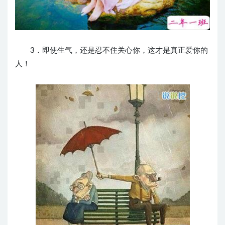
3．即使生气，还是忍不住关心你，这才是真正爱你的
人！