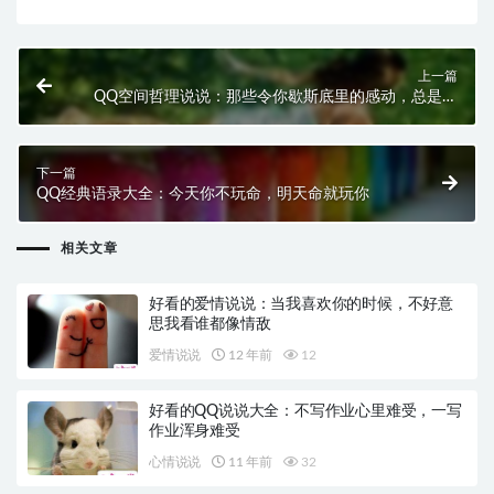
上一篇
QQ空间哲理说说：那些令你歇斯底里的感动，总是电
影里别人的故事
下一篇
QQ经典语录大全：今天你不玩命，明天命就玩你
相关文章
好看的爱情说说：当我喜欢你的时候，不好意
思我看谁都像情敌
爱情说说
12 年前
12
好看的QQ说说大全：不写作业心里难受，一写
作业浑身难受
心情说说
11 年前
32