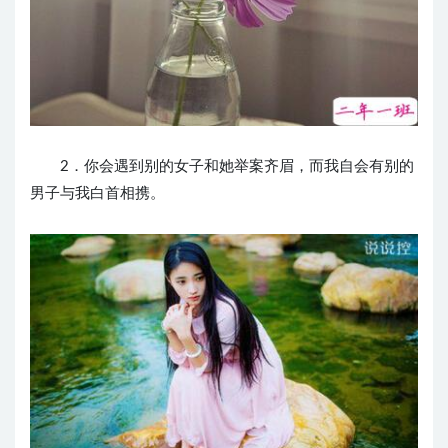
2．你会遇到别的女子和她举案齐眉，而我自会有别的
男子与我白首相携。