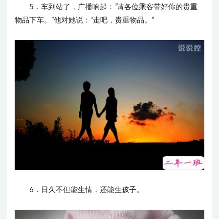
5．车到站了，广播响起：“请各位乘客带好你的贵重
物品下车。”他对她说：“走吧，贵重物品。”
6．日久不但能生情，还能生孩子。