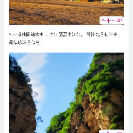
9.一道残阳铺水中， 半江瑟瑟半江红。 可怜九月初三夜，
露似珍珠月似弓。