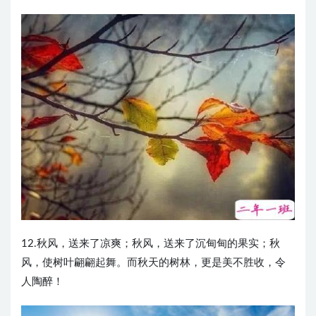
12.秋风，送来了凉爽；秋风，送来了沉甸甸的果实；秋
风，使树叶翩翩起舞。而秋天的树林，更是美不胜收，令
人陶醉！