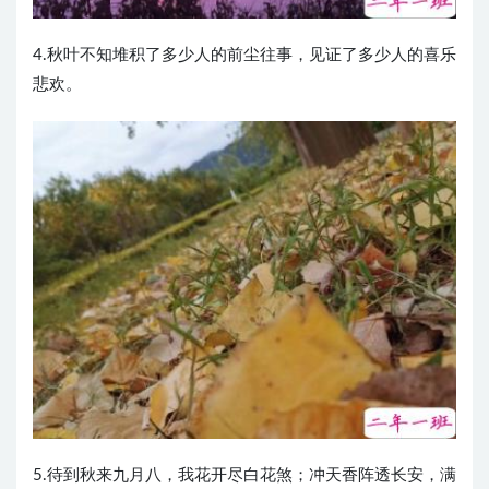
4.秋叶不知堆积了多少人的前尘往事，见证了多少人的喜乐
悲欢。
5.待到秋来九月八，我花开尽白花煞；冲天香阵透长安，满