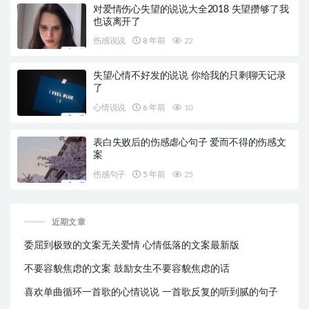
对爱情伤心失望的说说大全2018 失望攒够了我
也该离开了
伤感说说
8 年前
22
失望心情不好发的说说 你给我的只剩聊天记录
了
心情说说
6 年前
10
表白失败后的伤感虐心句子 爱而不得的伤感文
案
伤感句子
5 年前
25
近期文章
委屈到极致的文案无关爱情 心情低落的文案最新版
不要容貌焦虑的文案 鼓励女生不要容貌焦虑的话
喜欢单曲循环一首歌的心情说说 一首歌反复的听到腻的句子