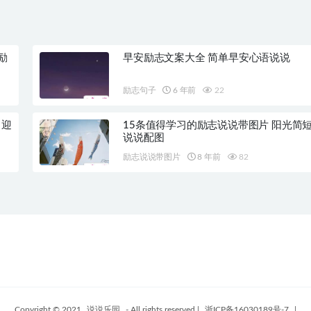
励
早安励志文案大全 简单早安心语说说
励志句子
6 年前
22
月迎
15条值得学习的励志说说带图片 阳光简
说说配图
励志说说带图片
8 年前
82
Copyright © 2021
说说乐园
- All rights reserved
|
浙ICP备16030189号-7
|