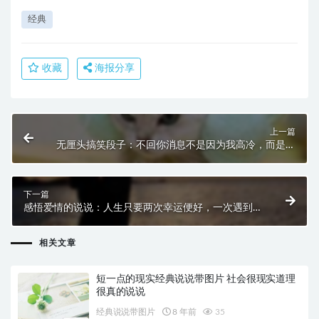
经典
收藏
海报分享
上一篇
无厘头搞笑段子：不回你消息不是因为我高冷，而是因
为我手冷
下一篇
感悟爱情的说说：人生只要两次幸运便好，一次遇到
你，一次走到底
相关文章
短一点的现实经典说说带图片 社会很现实道理
很真的说说
经典说说带图片
8 年前
35