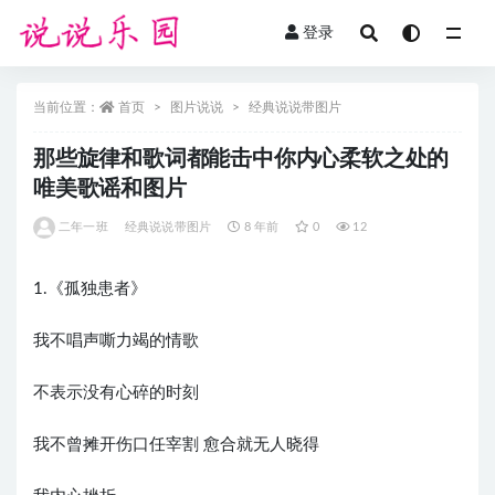
登录
全部
当前位置：
首页
图片说说
经典说说带图片
那些旋律和歌词都能击中你内心柔软之处的
唯美歌谣和图片
二年一班
经典说说带图片
8 年前
0
12
1.《孤独患者》
我不唱声嘶力竭的情歌
不表示没有心碎的时刻
我不曾摊开伤口任宰割 愈合就无人晓得