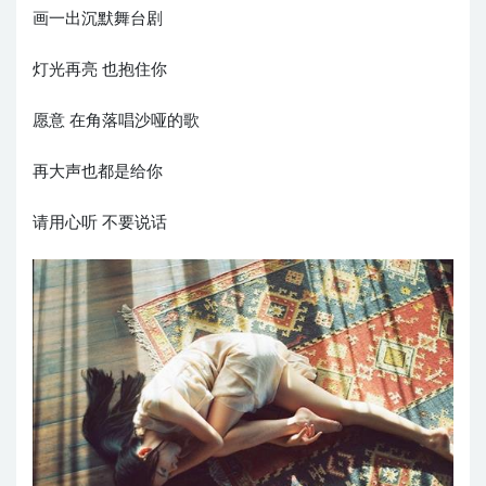
画一出沉默舞台剧
灯光再亮 也抱住你
愿意 在角落唱沙哑的歌
再大声也都是给你
请用心听 不要说话