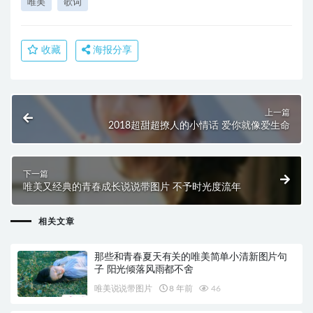
唯美
歌词
收藏
海报分享
上一篇
2018超甜超撩人的小情话 爱你就像爱生命
下一篇
唯美又经典的青春成长说说带图片 不予时光度流年
相关文章
那些和青春夏天有关的唯美简单小清新图片句
子 阳光倾落风雨都不舍
唯美说说带图片
8 年前
46