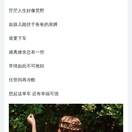
茫茫人生好像荒野
如孩儿能伏于爸爸的肩膊
谁要下车
难离难舍总有一些
常情如此不可推卸
任世间再冷酷
想起这单车 还有幸福可借