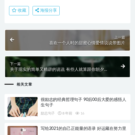
收藏
海报分享
上一篇
喜欢一个人时的甜蜜心情爱情说说带图片
下一篇
关于现实的简单又精辟的说说 有些人就算跟你朝夕相
处可还是不能亲近起来
相关文章
很励志的经典哲理句子 90后00后大爱的感悟人
生句子
励志句子
8 年前
16
写给2021的自己正能量的语录 好运藏在努力里