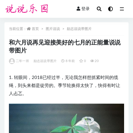
登录
全部
当前位置：
首页
图片说说
励志说说带图片
和六月说再见迎接美好的七月的正能量说说
带图片
二年一班
励志说说带图片
8 年前
0
20
1. 转眼间，2018已经过半，无论我怎样想抓紧时间的缆
绳，到头来都是徒劳的。季节轮换得太快了，快得有时让
人忐忑。