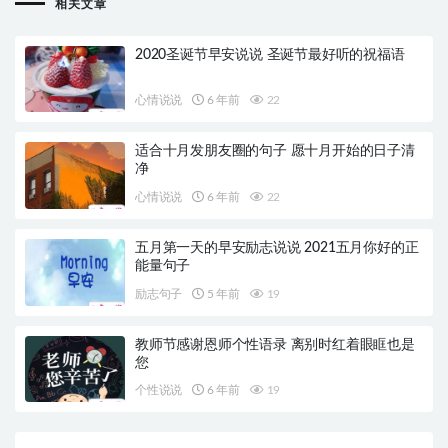
相关文章
2020圣诞节早安说说 圣诞节最好听的祝福语
心情说说
6 年前
22
适合十月发朋友圈的句子 愿十月开始的日子清
净
心情说说
6 年前
22
五月第一天的早安励志说说 2021五月你好的正
能量句子
励志句子
5 年前
19
教师节感谢恩师个性语录 离别时红着眼眶也是
您
个性说说
6 年前
19