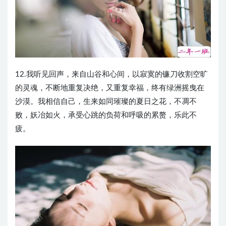
12.我听见回声，来自山谷和心间，以寂寞的镰刀收割空旷
的灵魂，不断地重复决绝，又重复幸福，终有绿洲摇曳在
沙漠。我相信自己，生来如同璀璨的夏日之花，不凋不
败，妖冶如火，承受心跳的负荷和呼吸的累赘，乐此不
疲。