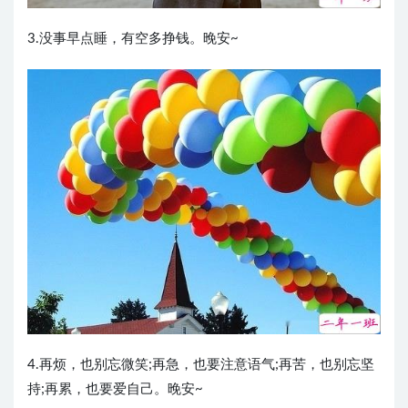
3.没事早点睡，有空多挣钱。晚安~
4.再烦，也别忘微笑;再急，也要注意语气;再苦，也别忘坚
持;再累，也要爱自己。晚安~