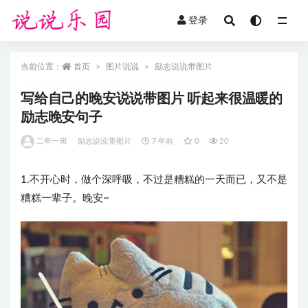
登录
全部
当前位置：
首页
图片说说
励志说说带图片
写给自己的晚安说说带图片 听起来很温暖的
励志晚安句子
二年一班
励志说说带图片
7 年前
0
20
1.不开心时，做个深呼吸，不过是糟糕的一天而已，又不是
糟糕一辈子。晚安~