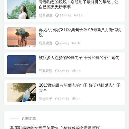
青春励志的说说：别滥用了最能拼的年纪，让
自己整天无所事事
经典说说
11 年前
19
再见7月你好8月经典句子 2019最新八月微信说
说
经典说说
7 年前
32
被很多人点赞的经典句子 十分经典的个性短句
经典说说
6 年前
15
2019微信最火的励志的句子 好听精辟励志句子
大全
励志句子
7 年前
14
近期文章
委屈到极致的文案无关爱情 心情低落的文案最新版