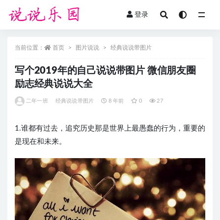
登录
全部
当前位置：
首页
图片说说
经典说说带图片
写个2019年的自己说说带图片 微信朋友圈
励志经典说说大全
二年一班
经典说说带图片
8 年前
0
27
1.谁都有过去，追究历史那是世界上最愚蠢的行为，重要的
是现在和未来。