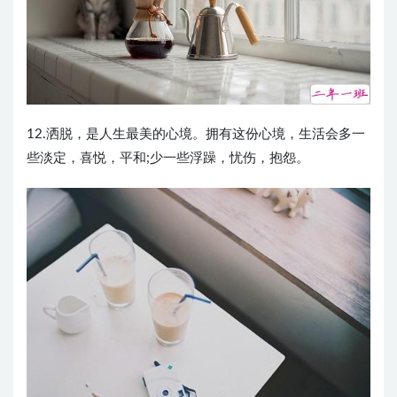
12.洒脱，是人生最美的心境。拥有这份心境，生活会多一
些淡定，喜悦，平和;少一些浮躁，忧伤，抱怨。