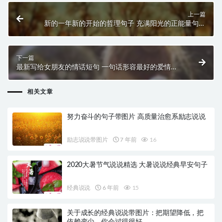
上一篇
新的一年新的开始的哲理句子 充满阳光的正能量句子
大全
下一篇
最新写给女朋友的情话短句 一句话形容最好的爱情说
说2019
相关文章
努力奋斗的句子带图片 高质量治愈系励志说说
励志说说带图片
7 年前
16
2020大暑节气说说精选 大暑说说经典早安句子
经典说说
6 年前
15
关于成长的经典说说带图片：把期望降低，把
依赖变少，你会过得很好