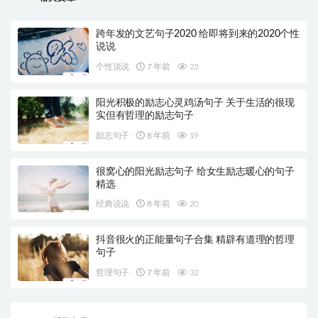
跨年发的文艺句子2020 给即将到来的2020个性
说说
个性说说
7 年前
23
阳光积极的励志心灵鸡汤句子 关于生活的很现
实但有哲理的励志句子
励志句子
8 年前
19
很窝心的阳光励志句子 给女生励志暖心的句子
精选
经典说说
8 年前
20
抖音很火的正能量句子合集 精辟有道理的哲理
句子
哲理句子
7 年前
32